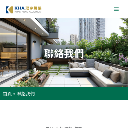
跳
至
主
要
內
容
聯絡我們
首頁
»
聯絡我們