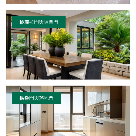
玻璃拉門與隔間門
摺疊門與落地門