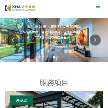
跳
至
主
要
專利綠建築，成就極致美學防護
內
堅持品質保障，專注細節設計，以德系防護技術，
容
守護您最在意的生活空間。
服務項目
玻璃屋