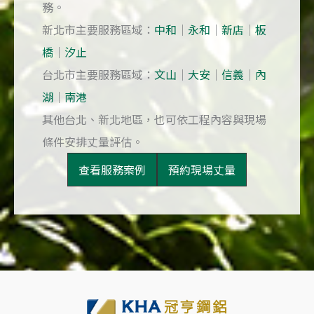
務。
新北市主要服務區域：
中和
｜
永和
｜
新店
｜
板
橋
｜
汐止
台北市主要服務區域：
文山
｜
大安
｜
信義
｜
內
湖
｜
南港
其他台北、新北地區，也可依工程內容與現場
條件安排丈量評估。
查看服務案例
預約現場丈量