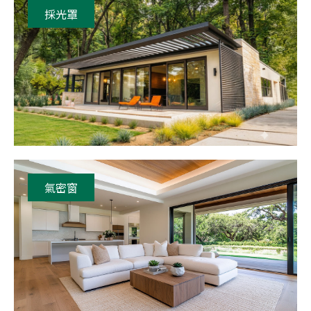
採光罩
氣密窗