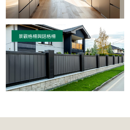
景觀格柵與鋁格柵