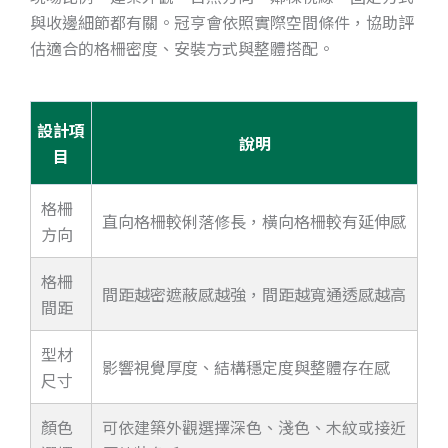
與收邊細節都有關。冠亨會依照實際空間條件，協助評
估適合的格柵密度、安裝方式與整體搭配。
設計項
說明
目
格柵
直向格柵較俐落修長，橫向格柵較有延伸感
方向
格柵
間距越密遮蔽感越強，間距越寬通透感越高
間距
型材
影響視覺厚度、結構穩定度與整體存在感
尺寸
顏色
可依建築外觀選擇深色、淺色、木紋或接近