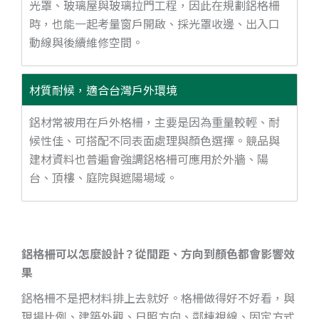
光罩、玻璃屋與玻璃拉門工程，因此在規劃鋁格柵
時，也能一起考量窗戶開啟、採光罩收邊、出入口
動線與後續維修空間。
材質耐候，適合台灣戶外環境
鋁材常被用在戶外格柵，主要是因為重量較輕、耐
候性佳、可搭配不同表面處理與顏色選擇。競品與
建材資料也普遍會強調鋁格柵可應用於外牆、陽
台、頂樓、庭院與遮陽場域。
鋁格柵可以怎麼設計？從間距、方向到顏色都會影響效
果
鋁格柵不是把材料排上去就好。格柵做得好不好看，與
現場比例、建築外觀、日照方向、鄰棟視線、固定方式