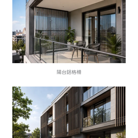
陽台鋁格柵