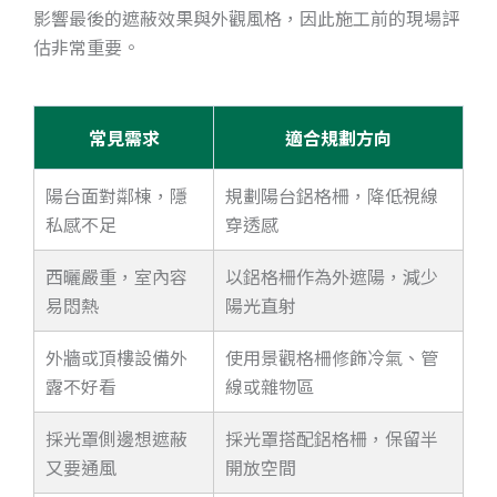
影響最後的遮蔽效果與外觀風格，因此施工前的現場評
估非常重要。
常見需求
適合規劃方向
陽台面對鄰棟，隱
規劃陽台鋁格柵，降低視線
私感不足
穿透感
西曬嚴重，室內容
以鋁格柵作為外遮陽，減少
易悶熱
陽光直射
外牆或頂樓設備外
使用景觀格柵修飾冷氣、管
露不好看
線或雜物區
採光罩側邊想遮蔽
採光罩搭配鋁格柵，保留半
又要通風
開放空間