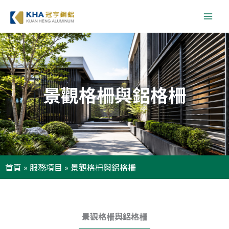
跳
至
主
要
內
容
景觀格柵與鋁格柵
首頁
»
服務項目
»
景觀格柵與鋁格柵
景觀格柵與鋁格柵