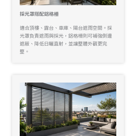
採光罩搭配鋁格柵
適合頂樓、露台、車庫、陽台遮雨空間。採
光罩負責遮雨與採光，鋁格柵則可補強側邊
遮蔽、降低日曬直射，並讓整體外觀更完
整。