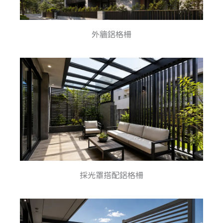
外牆鋁格柵
採光罩搭配鋁格柵