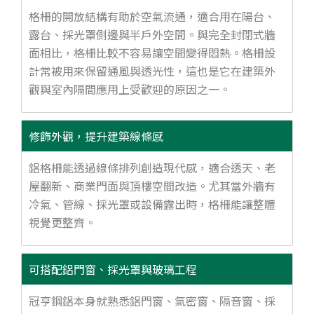
格柵的開放結構有助於空氣流通，適合用在陽台、
露台、採光罩側邊與半戶外空間。與完全封閉式牆
面相比，格柵比較不容易讓空間變得悶熱。格柵設
計常被用來保留通風與透光性，這也是它在建築外
觀與室內隔間應用上受歡迎的原因之一。
修飾外觀，提升建築線條感
鋁格柵能透過線條排列創造現代感，適合透天、老
屋翻新、商業門面與頂樓空間改造。尤其當外牆有
冷氣、管線、採光罩或設備露出時，格柵能讓整體
視覺更整齊。
可搭配鋁門窗、採光罩與玻璃工程
冠亨鋼鋁本身就熟悉鋁門窗、氣密窗、隔音窗、採