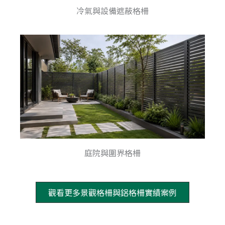
冷氣與設備遮蔽格柵
庭院與圍界格柵
觀看更多景觀格柵與鋁格柵實績案例