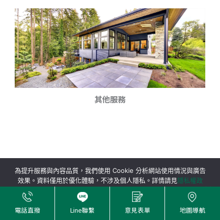
其他服務
為提升服務與內容品質，我們使用 Cookie 分析網站使用情況與廣告
效果。資料僅用於優化體驗，不涉及個人隱私。詳情請見
隱私權政
策
。
接受
電話直撥
Line聯繫
意見表單
地圖導航
地址：新北市中和區秀朗路三段163號