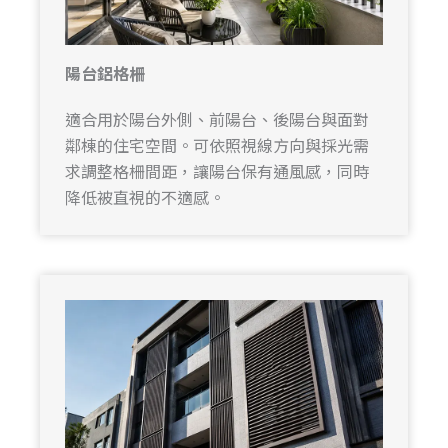
陽台鋁格柵
適合用於陽台外側、前陽台、後陽台與面對
鄰棟的住宅空間。可依照視線方向與採光需
求調整格柵間距，讓陽台保有通風感，同時
降低被直視的不適感。