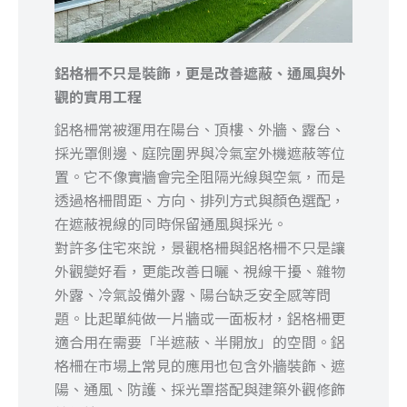
鋁格柵不只是裝飾，更是改善遮蔽、通風與外
觀的實用工程
鋁格柵常被運用在陽台、頂樓、外牆、露台、
採光罩側邊、庭院圍界與冷氣室外機遮蔽等位
置。它不像實牆會完全阻隔光線與空氣，而是
透過格柵間距、方向、排列方式與顏色選配，
在遮蔽視線的同時保留通風與採光。
對許多住宅來說，景觀格柵與鋁格柵不只是讓
外觀變好看，更能改善日曬、視線干擾、雜物
外露、冷氣設備外露、陽台缺乏安全感等問
題。比起單純做一片牆或一面板材，鋁格柵更
適合用在需要「半遮蔽、半開放」的空間。鋁
格柵在市場上常見的應用也包含外牆裝飾、遮
陽、通風、防護、採光罩搭配與建築外觀修飾