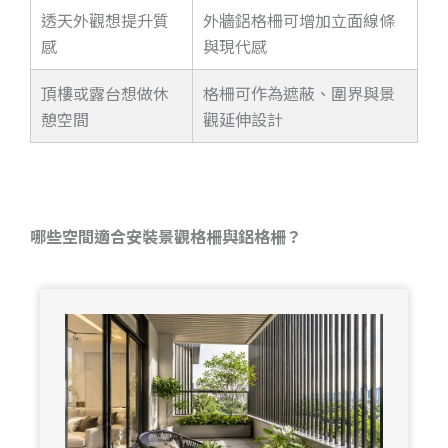
透天外觀想提升質
外牆鋁格柵可增加立面線條
感
與現代感
頂樓或露台想做休
格柵可作為遮蔽、圍界與景
憩空間
觀延伸設計
哪些空間適合安裝景觀格柵與鋁格柵？