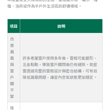
植、泡茶或作為半戶外生活區的舒適場域。
項目
說明
改
善
漏
風
許多老屋窗戶使用多年後，窗框可能變形、
與
五金鬆動，導致窗戶關閉後仍有縫隙。氣密
窗
窗透過完整的窗框設計與密合結構，可有效
戶
降低漏風問題，讓室內空氣狀態更加穩定。
關
不
緊
降