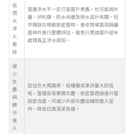
低
窗邊滲水不一定只是窗戶老舊，也可能與外
雨
牆、矽利康、防水收邊及排水設計有關。冠
水
亨鋼鋁在規劃氣密窗時，會依現場窗洞與牆
滲
面條件進行整體評估，避免只更換窗戶卻未
入
處理真正滲水原因。
風
險
減
少
灰
若住在大馬路旁、低樓層或車流量大的區
塵
域，窗邊容易累積灰塵。氣密窗透過提升窗
與
扇密合度，可減少外部灰塵從縫隙進入室
髒
內，降低日常清潔負擔。
污
進
入