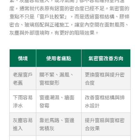
度，通常就代表原有鋁窗的密合度已經不足。氣密窗的
重點不只是「窗戶比較緊」，而是透過窗框結構、膠條
密合、玻璃搭配與正確施工，讓室內空間在面對風雨、
灰塵與外部環境時，有更好的阻隔效果。
情境
使用者痛點
氣密窗改善方向
老屋窗戶
關不緊、漏風、
更換窗框與提升密
老舊
窗框變形
合度
下雨容易
窗邊潮濕、牆面
改善窗框結構與排
滲水
發霉
水設計
灰塵容易
靠近馬路、窗邊
提升窗扇與窗框密
進入
常積灰
合效果