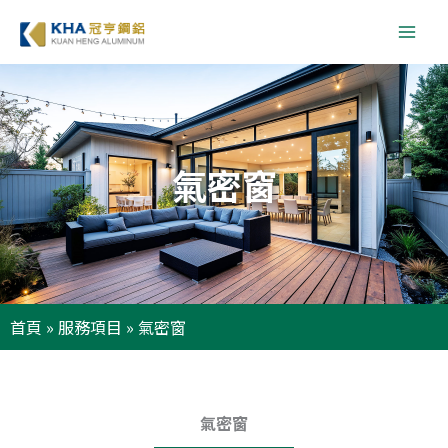
跳
至
主
要
內
容
氣密窗
首頁
»
服務項目
»
氣密窗
氣密窗