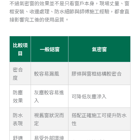
不過氣密窗的效果並不是只看窗戶本身，現場丈量、窗
框安裝、收邊處理、防水細節與師傅施工經驗，都會直
接影響完工後的使用品質。
比較項
一般鋁窗
氣密窗
目
密合
較容易漏風
膠條與窗框結構較密合
度
防塵
灰塵較容易進
可降低灰塵滲入
效果
入
防水
視舊窗狀況而
搭配正確施工可提升防水
表現
定
性
舒適
易受外部環境