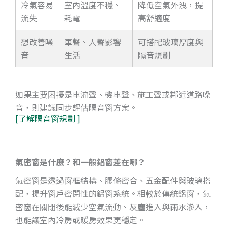
冷氣容易
室內溫度不穩、
降低空氣外洩，提
流失
耗電
高舒適度
想改善噪
車聲、人聲影響
可搭配玻璃厚度與
音
生活
隔音規劃
如果主要困擾是車流聲、機車聲、施工聲或鄰近道路噪
音，則建議同步評估隔音窗方案。
[了解隔音窗規劃 ]
氣密窗是什麼？和一般鋁窗差在哪？
氣密窗是透過窗框結構、膠條密合、五金配件與玻璃搭
配，提升窗戶密閉性的鋁窗系統。相較於傳統鋁窗，氣
密窗在關閉後能減少空氣流動、灰塵進入與雨水滲入，
也能讓室內冷房或暖房效果更穩定。