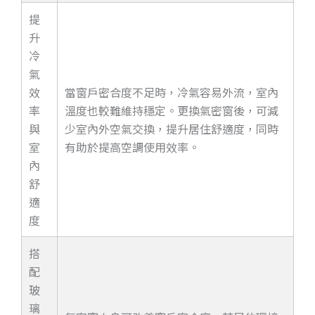
提
升
冷
氣
效
當窗戶密合度不足時，冷氣容易外流，室內
率
溫度也較難維持穩定。更換氣密窗後，可減
與
少室內外空氣交換，提升居住舒適度，同時
室
有助於提高空調使用效率。
內
舒
適
度
搭
配
玻
璃