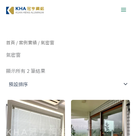
跳
至
主
要
內
首頁
/
案例實績
/ 氣密窗
容
氣密窗
顯示所有 2 筆結果