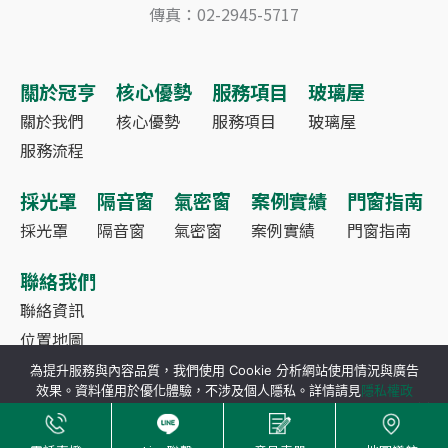
傳真：02-2945-5717
關於冠亨
核心優勢
服務項目
玻璃屋
關於我們
核心優勢
服務項目
玻璃屋
服務流程
採光罩
隔音窗
氣密窗
案例實績
門窗指南
採光罩
隔音窗
氣密窗
案例實績
門窗指南
聯絡我們
聯絡資訊
位置地圖
為提升服務與內容品質，我們使用 Cookie 分析網站使用情況與廣告
效果。資料僅用於優化體驗，不涉及個人隱私。詳情請見
隱私權政
策
。
Copyright © 2026 冠亨鋼鋁
接受