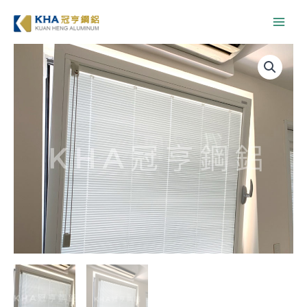
跳
至
主
要
內
容