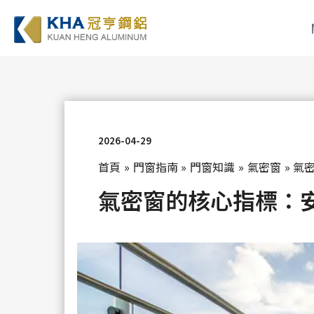
跳
至
主
要
內
容
2026-04-29
首頁
門窗指南
門窗知識
氣密窗
氣
氣密窗的核心指標：