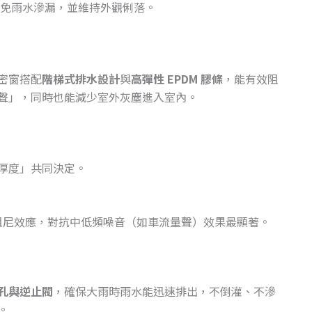
免雨水滲漏，並維持外觀俐落。
密窗搭配
階梯式排水設計
與
高彈性 EPDM 膠條
，能有效阻
聲」，同時也能減少室外灰塵進入室內。
厚度」共同決定。
。
阻尼效應，對抗中低頻噪音（如車流量聲）效果最顯著。
孔與逆止閥
，確保大雨時雨水能迅速排出，不倒灌、不滲
。