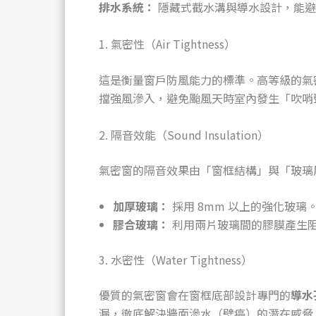
排水系統：
隱藏式截水溝與導水設計，能避
1. 氣密性（Air Tightness）
這是衡量窗戶防風能力的標準。高等級的氣
擋強風滲入，避免颱風天時室內發生「吹哨
2. 隔音效能（Sound Insulation）
氣密窗的隔音效果由「窗框結構」與「玻璃
加厚玻璃：
採用 8mm 以上的強化玻璃
膠合玻璃：
利用兩片玻璃間的膠膜產生
3. 水密性（Water Tightness）
優質的氣密窗會在窗框底部設計專門的
導水
漏，徹底解決牆面滲水（壁癌）的潛在威脅